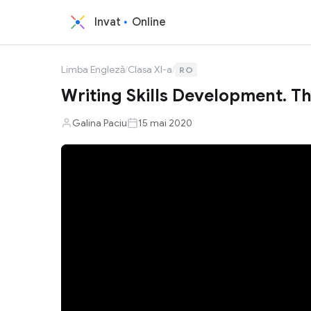
Invat
Online
Limba Engleză
/
Clasa XI-a
/
RO
Writing Skills Development. T
Galina Paciu
15 mai 2020