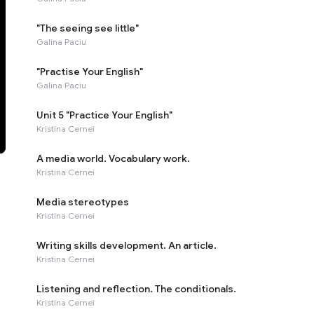
"The seeing see little"
Galina Paciu
"Practise Your English"
Galina Paciu
Unit 5 "Practice Your English"
Kristina Cernei
A media world. Vocabulary work.
Kristina Cernei
Media stereotypes
Kristina Cernei
Writing skills development. An article.
Kristina Cernei
Listening and reflection. The conditionals.
Kristina Cernei