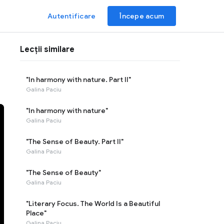
Autentificare
Începe acum
Lecții similare
"In harmony with nature. Part II"
Galina Paciu
"In harmony with nature"
Galina Paciu
"The Sense of Beauty. Part II"
Galina Paciu
"The Sense of Beauty"
Galina Paciu
"Literary Focus. The World Is a Beautiful
Place"
Galina Paciu