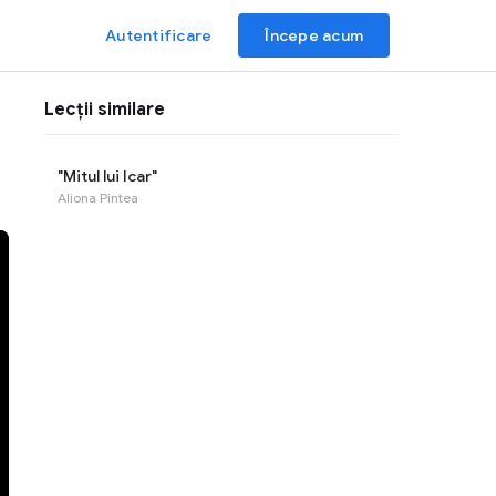
Autentificare
Începe acum
Lecții similare
"Mitul lui Icar"
Aliona Pîntea