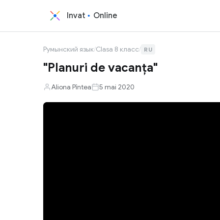
Invat
Online
Румынский язык
/
Clasa 8 класс
/
RU
"Planuri de vacanța"
Aliona Pîntea
5 mai 2020