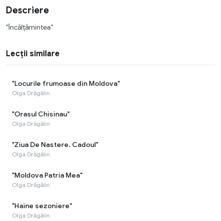
Descriere
"Încălțămintea"
Lecții similare
"Locurile frumoase din Moldova"
Olga Drăgălin
"Orasul Chisinau"
Olga Drăgălin
"Ziua De Nastere. Cadoul"
Olga Drăgălin
"Moldova Patria Mea"
Olga Drăgălin
"Haine sezoniere"
Olga Drăgălin