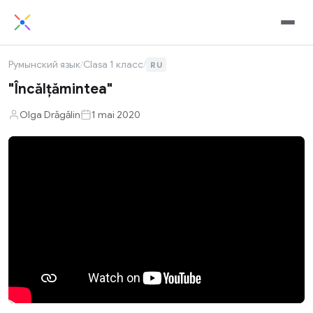
Румынский язык
/
Clasa 1 класс
/
RU
"Încălțămintea"
Olga Drăgălin
1 mai 2020