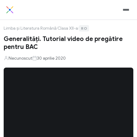
Limba și Literatura Română
/
Clasa XII-a
/
RO
Generalități. Tutorial video de pregătire
pentru BAC
Necunoscut
30 aprilie 2020