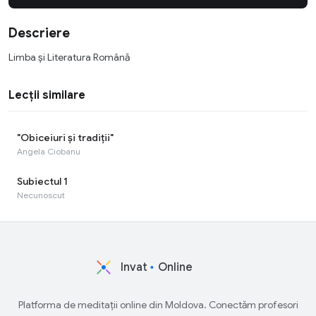
Descriere
Limba și Literatura Română
Lecții similare
"Obiceiuri și tradiții"
Angela Ciobanu
Subiectul 1
Necunoscut
Invat
Online
Platforma de meditații online din Moldova. Conectăm profesori