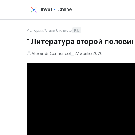
Invat
Online
История
/
Clasa 8 класс
/
RU
" Литература второй половин
Alexandr Corinenco
27 aprilie 2020