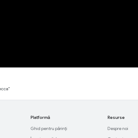
есса"
Platformă
Resurse
Ghid pentru părinți
Despre noi