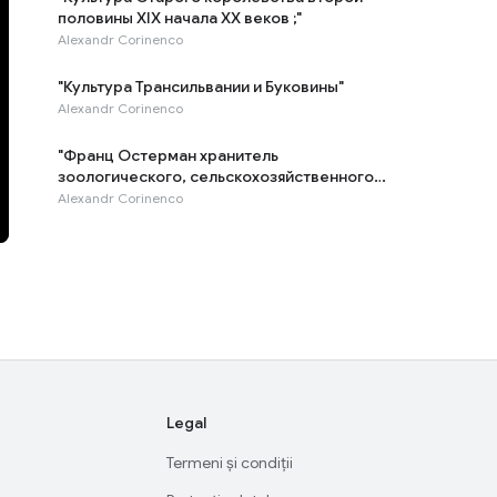
половины XIX начала XX веков ;"
Alexandr Corinenco
"Культура Трансильвании и Буковины"
Alexandr Corinenco
"Франц Остерман хранитель
зоологического, сельскохозяйственного,
кустарного музея"
Alexandr Corinenco
Legal
Termeni și condiții