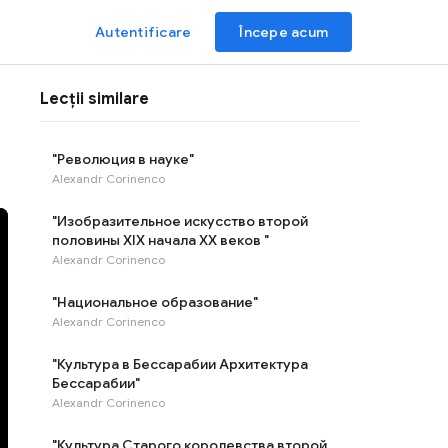
Autentificare
Începe acum
Lecții similare
"Революция в науке"
Alexandr Corinenco
"Изобразительное искусство второй
половины XIX начала XX веков "
Alexandr Corinenco
"Национальное образование"
Alexandr Corinenco
"Культура в Бессарабии Архитектура
Бессарабии"
Alexandr Corinenco
"Культура Старого королевства второй