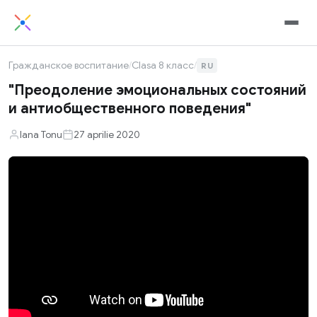
Гражданское воспитание
/
Clasa 8 класс
/
RU
"Преодоление эмоциональных состояний
и антиобщественного поведения"
Iana Tonu
27 aprilie 2020