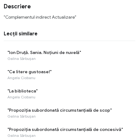
Descriere
"Complementul indirect Actualizare"
Lecții similare
"Ion Druță. Sania. Noțiuni de nuvelă"
Galina Sărbușan
"Ce litere gustoase!"
Angela Ciobanu
"La biblioteca"
Angela Ciobanu
"Propoziția subordonată circumstanțială de scop"
Galina Sărbușan
"Propoziția subordonată circumstanțială de concesivă"
Galina Sărbușan