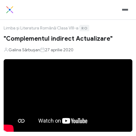
Limba și Literatura Română
/
Clasa VIII-a
/
RO
"Complementul indirect Actualizare"
Galina Sărbușan
27 aprilie 2020