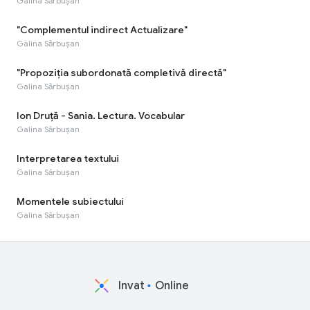
Galina Sărbușan
"Complementul indirect Actualizare"
Galina Sărbușan
"Propoziția subordonată completivă directă"
Galina Sărbușan
Ion Druță - Sania. Lectura. Vocabular
Galina Sărbușan
Interpretarea textului
Galina Sărbușan
Momentele subiectului
Galina Sărbușan
Invat
Online