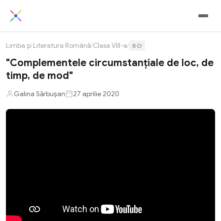
Limba și Literatura Română
/
Clasa VIII-a
/
RO
"Complementele circumstanțiale de loc, de
timp, de mod"
Galina Sărbușan
27 aprilie 2020