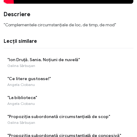
Descriere
"Complementele circumstanțiale de loc, de timp, de mod"
Lecții similare
"Ion Druță. Sania. Noțiuni de nuvelă"
Galina Sărbușan
"Ce litere gustoase!"
Angela Ciobanu
"La biblioteca"
Angela Ciobanu
"Propoziția subordonată circumstanțială de scop"
Galina Sărbușan
"Propoziția subordonată circumstanțială de concesivă"