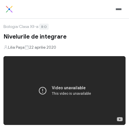
Biologia
/
Clasa XII-a
/
RO
Nivelurile de integrare
Lilia Pașa
22 aprilie 2020