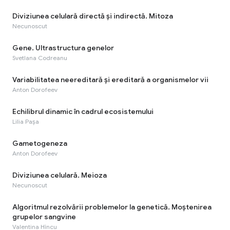
Diviziunea celulară directă și indirectă. Mitoza
Necunoscut
Gene. Ultrastructura genelor
Svetlana Codreanu
Variabilitatea neereditară și ereditară a organismelor vii
Anton Dorofeev
Echilibrul dinamic în cadrul ecosistemului
Lilia Pașa
Gametogeneza
Anton Dorofeev
Diviziunea celulară. Meioza
Necunoscut
Algoritmul rezolvării problemelor la genetică. Moștenirea
grupelor sangvine
Valentina Hîncu