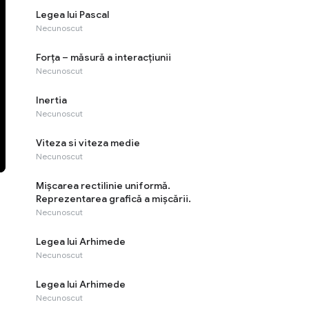
Legea lui Pascal
Necunoscut
Forța – măsură a interacțiunii
Necunoscut
Inertia
Necunoscut
Viteza si viteza medie
Necunoscut
Mişcarea rectilinie uniformă.
Reprezentarea grafică a mişcării.
Necunoscut
Legea lui Arhimede
Necunoscut
Legea lui Arhimede
Necunoscut