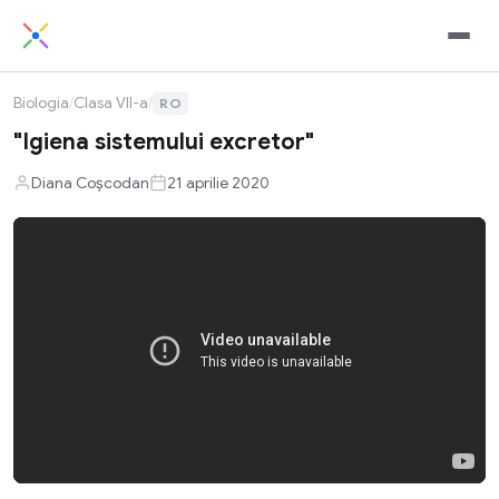
Biologia
/
Clasa VII-a
/
RO
"Igiena sistemului excretor"
Diana Coșcodan
21 aprilie 2020