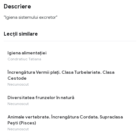
Descriere
"Igiena sistemului excretor"
Lecții similare
Igiena alimentației
Condratiuc Tatiana
Încrengătura Vermii plați. Clasa Turbelariate. Clasa
Cestode
Necunoscut
Diversitatea frunzelor în natură
Necunoscut
Animale vertebrate. Încrengătura Cordata. Supraclasa
Pești (Pisces)
Necunoscut