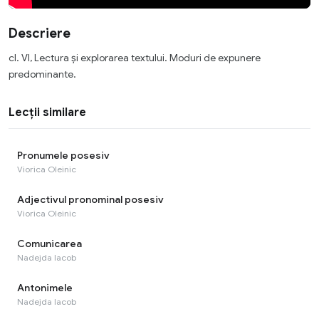
Descriere
cl. VI, Lectura și explorarea textului. Moduri de expunere
predominante.
Lecții similare
Pronumele posesiv
Viorica Oleinic
Adjectivul pronominal posesiv
Viorica Oleinic
Comunicarea
Nadejda Iacob
Antonimele
Nadejda Iacob