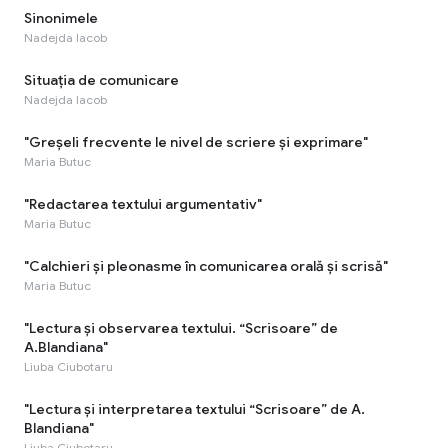
Sinonimele
Nadejda Iacob
Situația de comunicare
Nadejda Iacob
"Greşeli frecvente le nivel de scriere şi exprimare"
Maria Butuc
"Redactarea textului argumentativ"
Maria Butuc
"Calchieri şi pleonasme în comunicarea orală şi scrisă"
Maria Butuc
"Lectura și observarea textului. “Scrisoare” de
A.Blandiana"
Liuba Ciubotaru
"Lectura și interpretarea textului “Scrisoare” de A.
Blandiana"
Liuba Ciubotaru