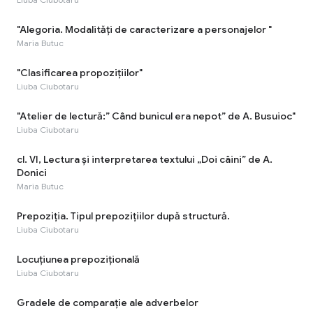
"Alegoria. Modalități de caracterizare a personajelor "
Maria Butuc
"Clasificarea propozițiilor"
Liuba Ciubotaru
"Atelier de lectură:” Când bunicul era nepot” de A. Busuioc"
Liuba Ciubotaru
cl. VI, Lectura și interpretarea textului „Doi câini” de A.
Donici
Maria Butuc
Prepoziţia. Tipul prepoziţiilor după structură.
Liuba Ciubotaru
Locuţiunea prepoziţională
Liuba Ciubotaru
Gradele de comparaţie ale adverbelor