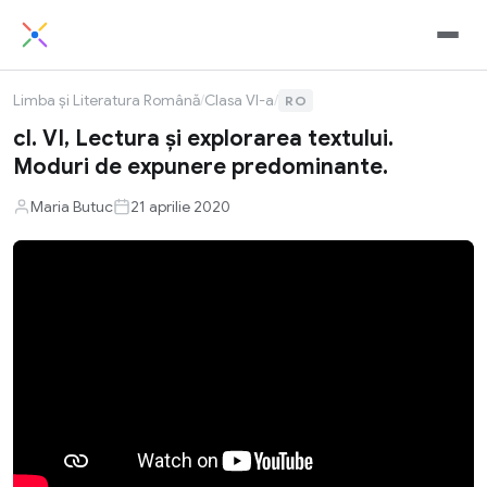
Limba și Literatura Română
/
Clasa VI-a
/
RO
cl. VI, Lectura și explorarea textului.
Moduri de expunere predominante.
Maria Butuc
21 aprilie 2020