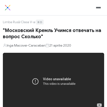
Limba Rusă
/
Clasa V-a
/
RO
"Московский Кремль Учимся отвечать на
вопрос Сколько"
Inga Macovei-Caraceban
21 aprilie 2020