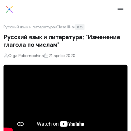
Русский язык и литература
/
Clasa III-a
/
RO
Русский язык и литература; "Изменение
глагола по числам"
Olga Potiomochina
21 aprilie 2020