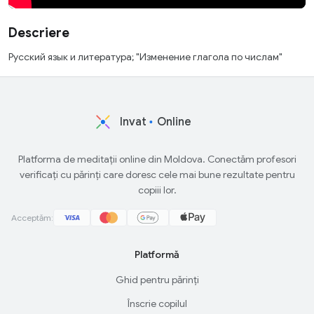
Descriere
Русский язык и литература; "Изменение глагола по числам"
Invat
Online
Platforma de meditații online din Moldova. Conectăm profesori
verificați cu părinți care doresc cele mai bune rezultate pentru
copiii lor.
Acceptăm:
Platformă
Ghid pentru părinți
Înscrie copilul