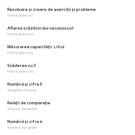
Rezolvare și creare de exerciții și probleme
Polina Spancioc
Aflarea scăzătorului necunoscut
Polina Spancioc
Măsurarea capacității. Litrul
Polina Spancioc
Scăderea cu 3
Polina Spancioc
Numărul și cifra 5
Vangheli Virginia
Relații de comparație
Virginia Vanghelii
Numărul și cifra 6
Virginia Vanghelii