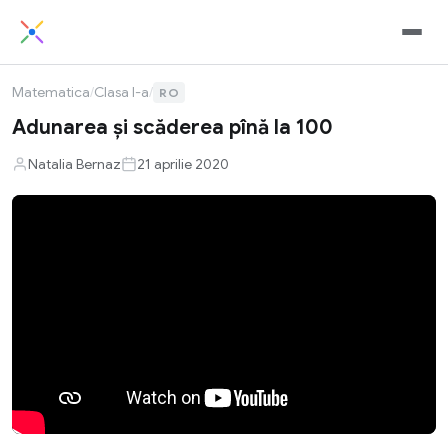
Matematica
/
Clasa I-a
/
RO
Adunarea şi scăderea pînă la 100
Natalia Bernaz
21 aprilie 2020