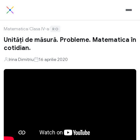
Matematica
/
Clasa IV-a
/
RO
Unități de măsură. Probleme. Matematica în
cotidian.
Irina Dimitriu
16 aprilie 2020