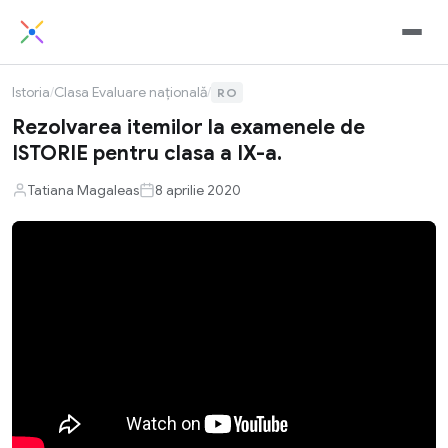
Istoria
/
Clasa Evaluare națională
/
RO
Rezolvarea itemilor la examenele de
ISTORIE pentru clasa a IX-a.
Tatiana Magaleas
8 aprilie 2020