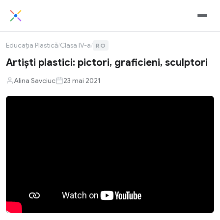
Educația Plastică
/
Clasa IV-a
/
RO
Artiști plastici: pictori, graficieni, sculptori
Alina Savciuc
23 mai 2021