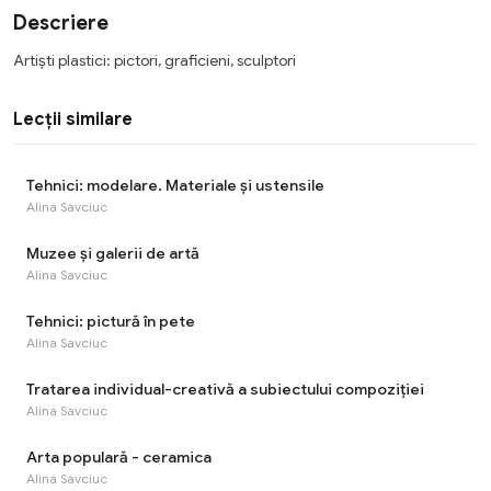
Descriere
Artiști plastici: pictori, graficieni, sculptori
Lecții similare
Tehnici: modelare. Materiale și ustensile
Alina Savciuc
Muzee și galerii de artă
Alina Savciuc
Tehnici: pictură în pete
Alina Savciuc
Tratarea individual-creativă a subiectului compoziţiei
Alina Savciuc
Arta populară - ceramica
Alina Savciuc