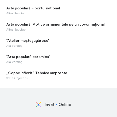
Arta populară – portul național
Alina Savciuc
Arta populară. Motive ornamentale pe un covor național
Alina Savciuc
"Atelier meșteșugăresc"
Ala Verdeș
"Arta populară ceramica"
Ala Verdeș
,,Copac înflorit”. Tehnica amprenta
Stela Cojocaru
Invat
Online