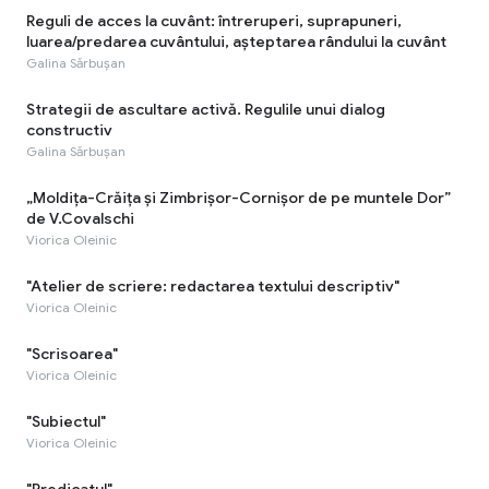
Reguli de acces la cuvânt: întreruperi, suprapuneri,
luarea/predarea cuvântului, așteptarea rândului la cuvânt
Galina Sărbușan
Strategii de ascultare activă. Regulile unui dialog
constructiv
Galina Sărbușan
„Moldița-Crăița și Zimbrișor-Cornișor de pe muntele Dor”
de V.Covalschi
Viorica Oleinic
"Atelier de scriere: redactarea textului descriptiv"
Viorica Oleinic
"Scrisoarea"
Viorica Oleinic
"Subiectul"
Viorica Oleinic
"Predicatul"