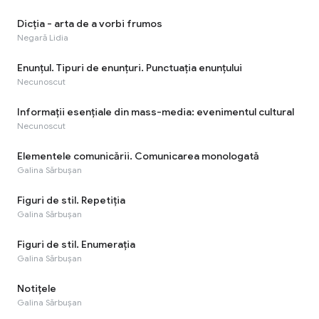
Dicţia - arta de a vorbi frumos
Negară Lidia
Enunţul. Tipuri de enunţuri. Punctuaţia enunţului
Necunoscut
Informaţii esenţiale din mass-media: evenimentul cultural
Necunoscut
Elementele comunicării. Comunicarea monologată
Galina Sărbușan
Figuri de stil. Repetiția
Galina Sărbușan
Figuri de stil. Enumerația
Galina Sărbușan
Notițele
Galina Sărbușan