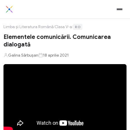
Limba și Literatura Română
/
Clasa V-a
/
RO
Elementele comunicării. Comunicarea
dialogată
Galina Sărbușan
18 aprilie 2021