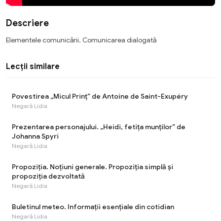
Descriere
Elementele comunicării. Comunicarea dialogată
Lecții similare
Povestirea „Micul Prinț” de Antoine de Saint-Exupéry
Negară Lidia
Prezentarea personajului. „Heidi, fetița munților” de
Johanna Spyri
Negară Lidia
Propoziţia. Noţiuni generale. Propoziţia simplă și
propoziţia dezvoltată
Negară Lidia
Buletinul meteo. Informaţii esenţiale din cotidian
Negară Lidia