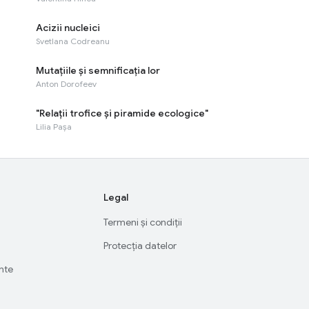
Acizii nucleici
Svetlana Codreanu
Mutațiile și semnificația lor
Anton Dorofeev
"Relaţii trofice şi piramide ecologice"
Lilia Pașa
Legal
Termeni și condiții
Protecția datelor
ente