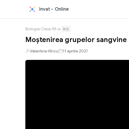
Invat
Online
Biologia
/
Clasa XII-a
/
RO
Moștenirea grupelor sangvine
Valentina Hîncu
11 aprilie 2021