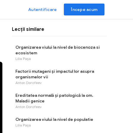
Autentificare
Începe acum
Lecții similare
Organizarea viului la nivel de biocenoza si
ecosistem
Lilia Pașa
Factorii mutageni și impactul lor asupra
organismelor vii
Anton Dorofeev
Ereditatea normală și patologică la om.
Maladii genice
Anton Dorofeev
Organizarea viului la nivel de populatie
Lilia Pașa