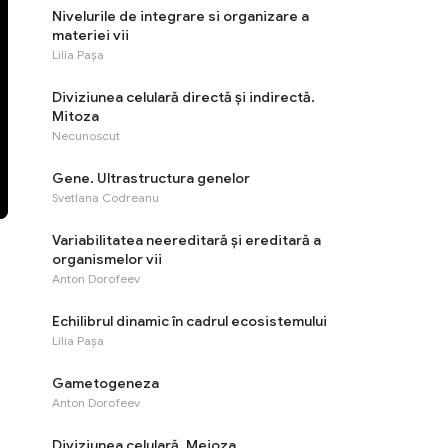
Nivelurile de integrare si organizare a
materiei vii
Lilia Pașa
Diviziunea celulară directă și indirectă.
Mitoza
Necunoscut
Gene. Ultrastructura genelor
Svetlana Codreanu
Variabilitatea neereditară și ereditară a
organismelor vii
Anton Dorofeev
Echilibrul dinamic în cadrul ecosistemului
Lilia Pașa
Gametogeneza
Anton Dorofeev
Diviziunea celulară. Meioza