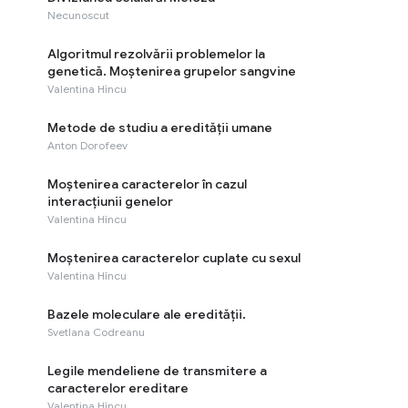
Necunoscut
Algoritmul rezolvării problemelor la
genetică. Moștenirea grupelor sangvine
Valentina Hîncu
Metode de studiu a eredității umane
Anton Dorofeev
Moștenirea caracterelor în cazul
interacțiunii genelor
Valentina Hîncu
Moștenirea caracterelor cuplate cu sexul
Valentina Hîncu
Bazele moleculare ale eredității.
Svetlana Codreanu
Legile mendeliene de transmitere a
caracterelor ereditare
Valentina Hîncu