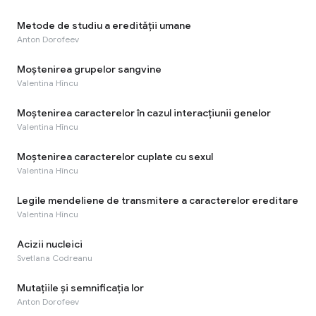
Metode de studiu a eredității umane
Anton Dorofeev
Moștenirea grupelor sangvine
Valentina Hîncu
Moștenirea caracterelor în cazul interacțiunii genelor
Valentina Hîncu
Moștenirea caracterelor cuplate cu sexul
Valentina Hîncu
Legile mendeliene de transmitere a caracterelor ereditare
Valentina Hîncu
Acizii nucleici
Svetlana Codreanu
Mutațiile și semnificația lor
Anton Dorofeev