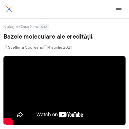
Biologia
/
Clasa XII-a
/
RO
Bazele moleculare ale eredității.
Svetlana Codreanu
4 aprilie 2021