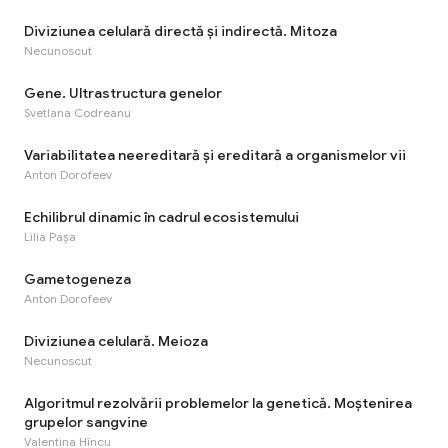
Diviziunea celulară directă și indirectă. Mitoza
Necunoscut
Gene. Ultrastructura genelor
Svetlana Codreanu
Variabilitatea neereditară și ereditară a organismelor vii
Anton Dorofeev
Echilibrul dinamic în cadrul ecosistemului
Lilia Pașa
Gametogeneza
Anton Dorofeev
Diviziunea celulară. Meioza
Necunoscut
Algoritmul rezolvării problemelor la genetică. Moștenirea
grupelor sangvine
Valentina Hîncu