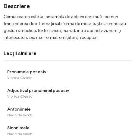
Descriere
Comunicarea este un ansamblu de acțiuni care au în comun
transmiterea de informații sub formă de mesaje, știri, semne sau
gesturi simbolice, texte scrise ș.a.m.d. între doi indivizi, numiți
interlocutori, sau mai formal, emițător și receptor.
Lecții similare
Pronumele posesiv
Viorica Oleinic
Adjectivul pronominal posesiv
Viorica Oleinic
Antonimele
Nadejda Iacob
Sinonimele
Nadejda Iacob