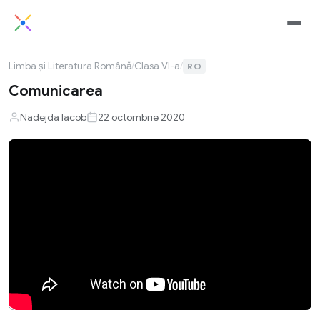
Limba și Literatura Română
/
Clasa VI-a
/
RO
Comunicarea
Nadejda Iacob
22 octombrie 2020