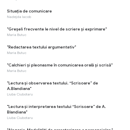
Situația de comunicare
Nadejda Iacob
"Greşeli frecvente le nivel de scriere şi exprimare"
Maria Butuc
"Redactarea textului argumentativ"
Maria Butuc
"Calchieri şi pleonasme în comunicarea orală şi scrisă"
Maria Butuc
"Lectura și observarea textului. “Scrisoare” de
A.Blandiana"
Liuba Ciubotaru
"Lectura și interpretarea textului “Scrisoare” de A.
Blandiana"
Liuba Ciubotaru
"Alegoria. Modalități de caracterizare a personajelor "