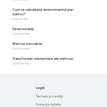
Cum se calculează determinantul unei
matrici?
Examen.MD
Determinanți.
Liudmila Baș
Matrice iversabile.
Liudmila Baș
Transformari elementare ale matricei
Liudmila Baș
Legal
Termeni și condiții
Protecția datelor