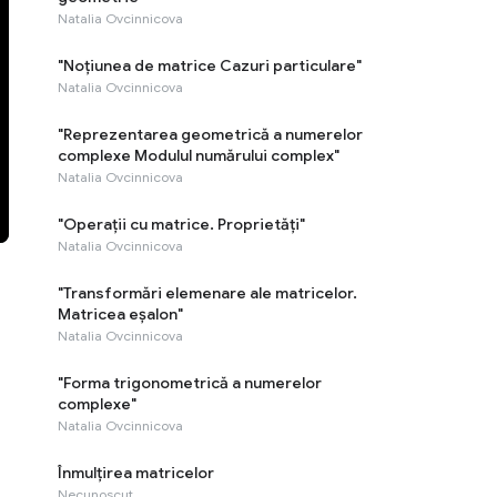
Natalia Ovcinnicova
"Noţiunea de matrice Cazuri particulare"
Natalia Ovcinnicova
"Reprezentarea geometrică a numerelor
complexe Modulul numărului complex"
Natalia Ovcinnicova
"Operații cu matrice. Proprietăți"
Natalia Ovcinnicova
"Transformări elemenare ale matricelor.
Matricea eșalon"
Natalia Ovcinnicova
"Forma trigonometrică a numerelor
complexe"
Natalia Ovcinnicova
Înmulțirea matricelor
Necunoscut