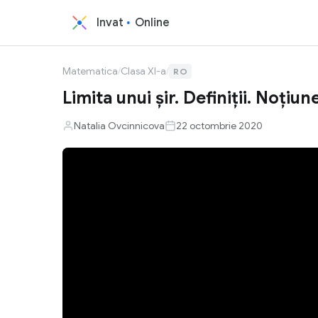
Invat
Online
Matematica
/
Clasa XI-a
/
RO
Limita unui șir. Definiții. Noți
Natalia Ovcinnicova
22 octombrie 2020