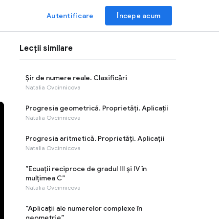
Autentificare
Începe acum
Lecții similare
Șir de numere reale. Clasificări
Natalia Ovcinnicova
Progresia geometrică. Proprietăți. Aplicații
Natalia Ovcinnicova
Progresia aritmetică. Proprietăți. Aplicații
Natalia Ovcinnicova
”Ecuaţii reciproce de gradul III şi IV în
mulţimea C”
Natalia Ovcinnicova
”Aplicaţii ale numerelor complexe în
geometrie”