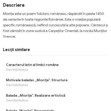
Descriere
Miorița este un poem folcloric românesc, răspândit în peste 1400
de variante în toate regiunile României. Este o creație populară
specific românească, nefiind cunoscută la alte popoare. Cântecul a
fost zămislit în zona sudică a Carpaților Orientali, la nordul Munților
Vrancei.
Lecții similare
Caracterul latin al limbii române
Gavriliță Rodica
Motivele baladei ,,Miorița”. Structura
Gavriliță Rodica
Balada ,,Miorița”. Realizare artistică
Gavriliță Rodica
Balada „Miorița”. Personajele