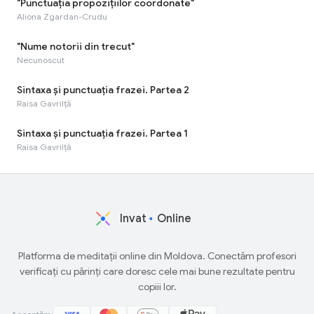
"Punctuaţia propoziţiilor coordonate"
Aliona Zgardan-Crudu
"Nume notorii din trecut"
Necunoscut
Sintaxa și punctuația frazei. Partea 2
Raisa Gavrilță
Sintaxa și punctuația frazei. Partea 1
Raisa Gavrilță
Invat
Online
Platforma de meditații online din Moldova. Conectăm profesori
verificați cu părinți care doresc cele mai bune rezultate pentru
copiii lor.