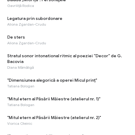
Gavriliță Rodica
Legatura prin subordonare
Aliona Zgardan-Crudu
De sters
Aliona Zgardan-Crudu
Stratul sonor intonational ritmic al poeziei ”Decor” de G.
Bacovia
Diana Mămăligă
"Dimensiunea alegorică a operei Micul prinț"
Tatiana Bologan
"Mitul etern al Păsării Măiestre (atelierul nr. 1)"
Tatiana Bologan
"Mitul etern al Păsării Măiestre (atelierul nr. 2)"
Viorica Oleinic