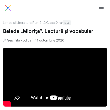
Limba și Literatura Română
/
Clasa IX-a
/
RO
Balada „Miorița”. Lectură și vocabular
Gavriliță Rodica
11 octombrie 2020