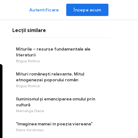
Autentificare
Începe acum
Lecții similare
Miturile – resurse fundamentale ale
literaturii
Boguș Rodica
Mituri românești relevante. Mitul
etnogenezei poporului român
Boguș Rodica
Iluminismul și emanciparea omului prin
cultură
Mamaliga Diana
"Imaginea mamei in poezia viereana"
Elena Vorotneac