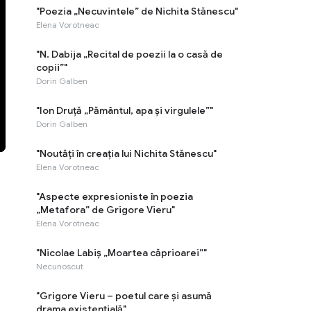
"Poezia „Necuvintele” de Nichita Stănescu"
Elena Vorotneac
"N. Dabija „Recital de poezii la o casă de
copii”"
Dorin Galben
"Ion Druță „Pământul, apa și virgulele”"
Dorin Galben
"Noutăți în creația lui Nichita Stănescu"
Elena Vorotneac
"Aspecte expresioniste în poezia
„Metafora” de Grigore Vieru"
Elena Vorotneac
"Nicolae Labiș „Moartea căprioarei”"
Necunoscut
"Grigore Vieru – poetul care și asumă
drama existențială"