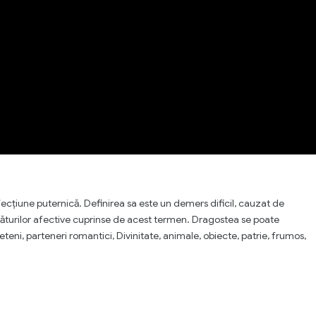
cțiune puternică. Definirea sa este un demers dificil, cauzat de
egăturilor afective cuprinse de acest termen. Dragostea se poate
ieteni, parteneri romantici, Divinitate, animale, obiecte, patrie, frumos,