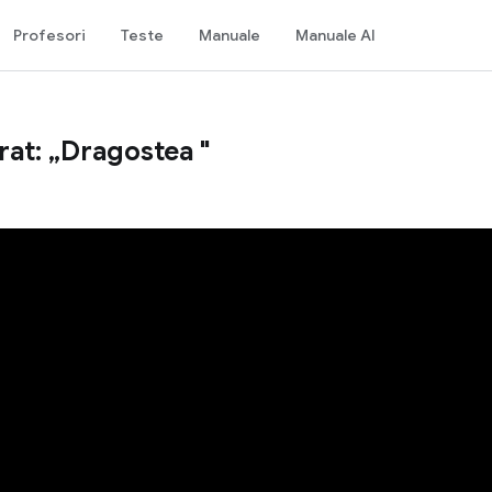
Profesori
Teste
Manuale
Manuale AI
rat: „Dragostea "