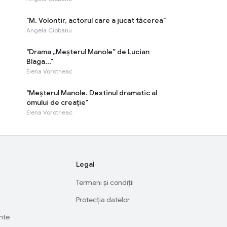
"M. Volontir, actorul care a jucat tăcerea"
Angela Ciobanu
"Drama „Meșterul Manole” de Lucian
Blaga..."
Elena Vorotneac
"Meșterul Manole. Destinul dramatic al
omului de creație"
Elena Vorotneac
Legal
Termeni și condiții
Protecția datelor
ente