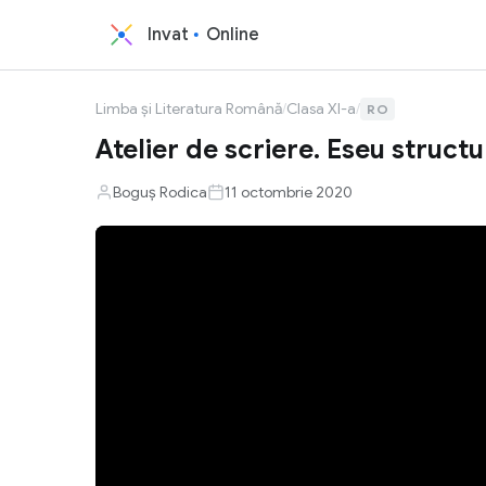
Invat
Online
Limba și Literatura Română
/
Clasa XI-a
/
RO
Atelier de scriere. Eseu structu
Boguș Rodica
11 octombrie 2020