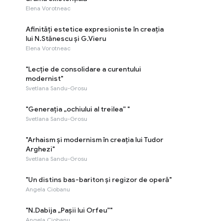
Elena Vorotneac
Afinități estetice expresioniste în creația
lui N.Stănescu și G.Vieru
Elena Vorotneac
"Lecție de consolidare a curentului
modernist"
Svetlana Sandu-Grosu
"Generația „ochiului al treilea” "
Svetlana Sandu-Grosu
"Arhaism și modernism în creația lui Tudor
Arghezi"
Svetlana Sandu-Grosu
"Un distins bas-bariton și regizor de operă"
Angela Ciobanu
"N.Dabija „Pașii lui Orfeu”"
Angela Ciobanu