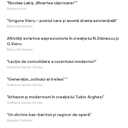
"Nicolae Labiș „Moartea căprioarei”"
Necunoscut
"Grigore Vieru – poetul care și asumă drama existențială"
Elena Vorotneac
Afinități estetice expresioniste în creația lui N.Stănescu și
G.Vieru
Elena Vorotneac
"Lecție de consolidare a curentului modernist"
Svetlana Sandu-Grosu
"Generația „ochiului al treilea” "
Svetlana Sandu-Grosu
"Arhaism și modernism în creația lui Tudor Arghezi"
Svetlana Sandu-Grosu
"Un distins bas-bariton și regizor de operă"
Angela Ciobanu