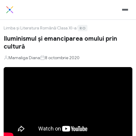
Limba și Literatura Română
/
Clasa XI-a
/
RO
Iluminismul și emanciparea omului prin
cultură
Mamaliga Diana
8 octombrie 2020