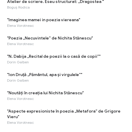
Atelier de scriere. Eseu structurat: „Dragostea "
Boguș Rodica
"Imaginea mamei in poezia viereana"
Elena Vorotneac
"Poezia „Necuvintele” de Nichita Stănescu"
Elena Vorotneac
"N. Dabija „Recital de poezii la o casă de copii”"
Dorin Galben
"Ion Druță „Pământul, apa și virgulele”"
Dorin Galben
"Noutăți în creația lui Nichita Stănescu"
Elena Vorotneac
"Aspecte expresioniste în poezia „Metafora” de Grigore
Vieru"
Elena Vorotneac