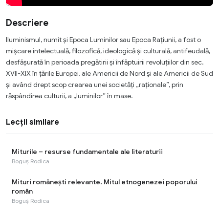
Descriere
Iluminismul, numit și Epoca Luminilor sau Epoca Rațiunii, a fost o
mișcare intelectuală, filozofică, ideologică și culturală, antifeudală,
desfășurată în perioada pregătirii și înfăptuirii revoluțiilor din sec.
XVII-XIX în țările Europei, ale Americii de Nord și ale Americii de Sud
și având drept scop crearea unei societăți „raționale”, prin
răspândirea culturii, a „luminilor” în mase.
Lecții similare
Miturile – resurse fundamentale ale literaturii
Boguș Rodica
Mituri românești relevante. Mitul etnogenezei poporului
român
Boguș Rodica