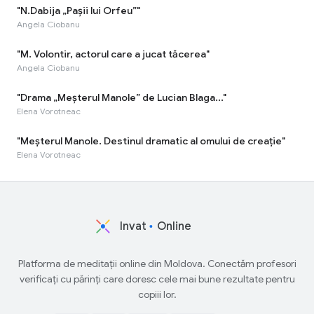
"N.Dabija „Pașii lui Orfeu”"
Angela Ciobanu
"M. Volontir, actorul care a jucat tăcerea"
Angela Ciobanu
"Drama „Meșterul Manole” de Lucian Blaga..."
Elena Vorotneac
"Meșterul Manole. Destinul dramatic al omului de creație"
Elena Vorotneac
Invat
Online
Platforma de meditații online din Moldova. Conectăm profesori
verificați cu părinți care doresc cele mai bune rezultate pentru
copiii lor.