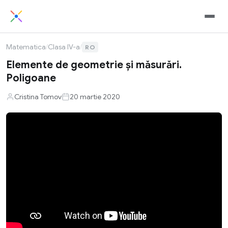
Matematica
/
Clasa IV-a
/
RO
Elemente de geometrie și măsurări.
Poligoane
Cristina Tomov
20 martie 2020