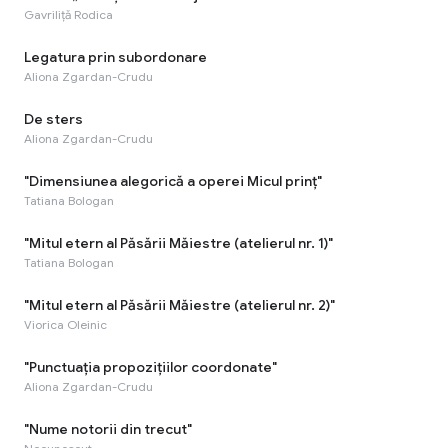
Gavriliță Rodica
Legatura prin subordonare
Aliona Zgardan-Crudu
De sters
Aliona Zgardan-Crudu
"Dimensiunea alegorică a operei Micul prinț"
Tatiana Bologan
"Mitul etern al Păsării Măiestre (atelierul nr. 1)"
Tatiana Bologan
"Mitul etern al Păsării Măiestre (atelierul nr. 2)"
Viorica Oleinic
"Punctuaţia propoziţiilor coordonate"
Aliona Zgardan-Crudu
"Nume notorii din trecut"