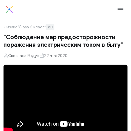
Физика
/
Clasa 6 класс
/
RU
"Соблюдение мер предосторожности
поражения электрическим током в быту"
Светлана Рэдуц
22 mai 2020