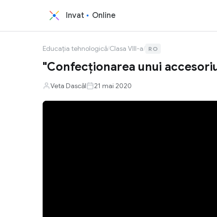
Invat
Online
Educația tehnologică
/
Clasa VIII-a
/
RO
"Confecționarea unui accesori
Veta Dascăl
21 mai 2020