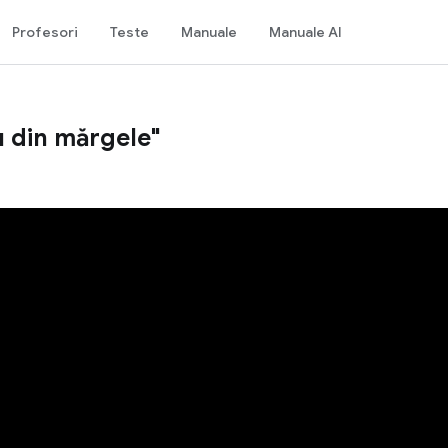
Profesori
Teste
Manuale
Manuale AI
u din mărgele"