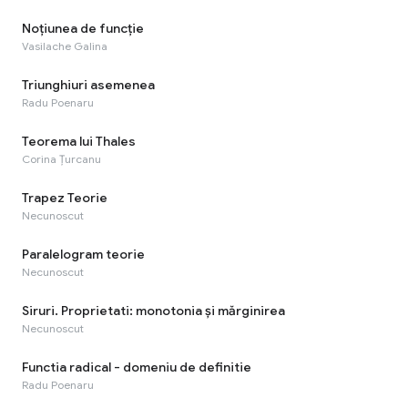
Noțiunea de funcție
Vasilache Galina
Triunghiuri asemenea
Radu Poenaru
Teorema lui Thales
Corina Țurcanu
Trapez Teorie
Necunoscut
Paralelogram teorie
Necunoscut
Siruri. Proprietati: monotonia şi mărginirea
Necunoscut
Functia radical - domeniu de definitie
Radu Poenaru