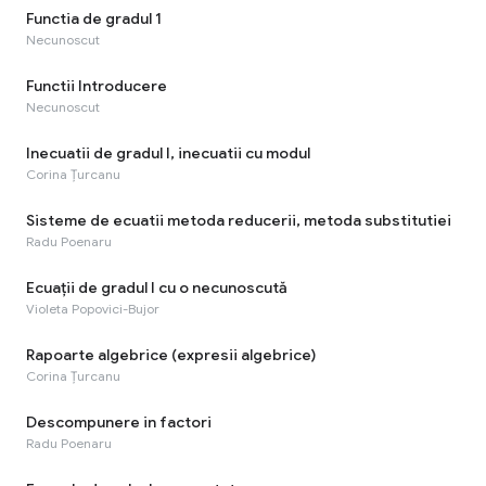
Functia de gradul 1
Necunoscut
Functii Introducere
Necunoscut
Inecuatii de gradul I, inecuatii cu modul
Corina Țurcanu
Sisteme de ecuatii metoda reducerii, metoda substitutiei
Radu Poenaru
Ecuații de gradul I cu o necunoscută
Violeta Popovici-Bujor
Rapoarte algebrice (expresii algebrice)
Corina Țurcanu
Descompunere in factori
Radu Poenaru