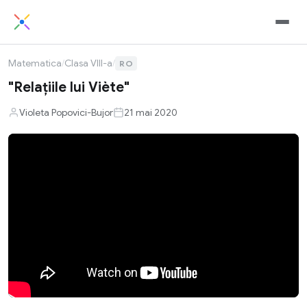
Matematica
/
Clasa VIII-a
/
RO
"Relațiile lui Viète"
Violeta Popovici-Bujor
21 mai 2020