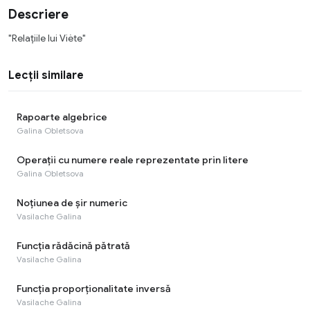
Descriere
"Relațiile lui Viète"
Lecții similare
Rapoarte algebrice
Galina Obletsova
Operații cu numere reale reprezentate prin litere
Galina Obletsova
Noțiunea de șir numeric
Vasilache Galina
Funcția rădăcină pătrată
Vasilache Galina
Funcția proporționalitate inversă
Vasilache Galina