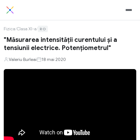
Fizica
/
Clasa XI-a
/
RO
"Măsurarea intensității curentului și a
tensiunii electrice. Potențiometrul"
Valeriu Burleai
18 mai 2020