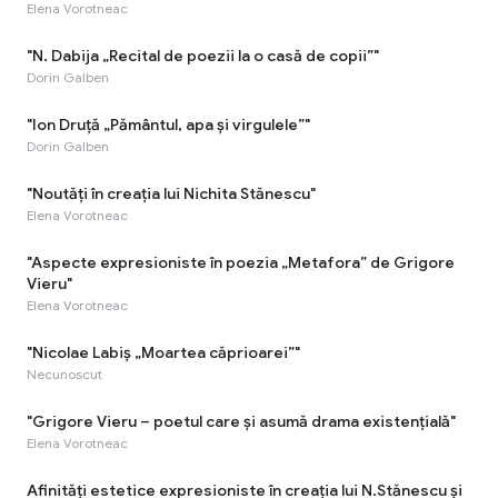
Elena Vorotneac
"N. Dabija „Recital de poezii la o casă de copii”"
Dorin Galben
"Ion Druță „Pământul, apa și virgulele”"
Dorin Galben
"Noutăți în creația lui Nichita Stănescu"
Elena Vorotneac
"Aspecte expresioniste în poezia „Metafora” de Grigore
Vieru"
Elena Vorotneac
"Nicolae Labiș „Moartea căprioarei”"
Necunoscut
"Grigore Vieru – poetul care și asumă drama existențială"
Elena Vorotneac
Afinități estetice expresioniste în creația lui N.Stănescu și