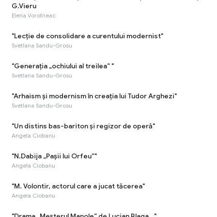
G.Vieru
Elena Vorotneac
"Lecție de consolidare a curentului modernist"
Svetlana Sandu-Grosu
"Generația „ochiului al treilea” "
Svetlana Sandu-Grosu
"Arhaism și modernism în creația lui Tudor Arghezi"
Svetlana Sandu-Grosu
"Un distins bas-bariton și regizor de operă"
Angela Ciobanu
"N.Dabija „Pașii lui Orfeu”"
Angela Ciobanu
"M. Volontir, actorul care a jucat tăcerea"
Angela Ciobanu
"Drama „Meșterul Manole” de Lucian Blaga..."