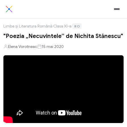
Limba și Literatura Română
/
Clasa XI-a
/
RO
"Poezia „Necuvintele” de Nichita Stănescu"
Elena Vorotneac
15 mai 2020