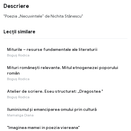
Descriere
"Poezia „Necuvintele” de Nichita Stănescu"
Lecții similare
Miturile – resurse fundamentale ale literaturii
Boguș Rodica
Mituri românești relevante. Mitul etnogenezei poporului
român
Boguș Rodica
Atelier de scriere. Eseu structurat: „Dragostea "
Boguș Rodica
Iluminismul și emanciparea omului prin cultură
Mamaliga Diana
"Imaginea mamei in poezia viereana"