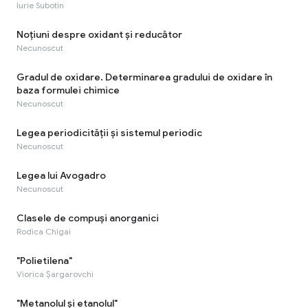
Iurie Subotin
Noțiuni despre oxidant și reducător
Necunoscut
Gradul de oxidare. Determinarea gradului de oxidare în
baza formulei chimice
Necunoscut
Legea periodicității și sistemul periodic
Necunoscut
Legea lui Avogadro
Necunoscut
Clasele de compuși anorganici
Rodica Chigai
"Polietilena"
Viorica Șargarovchi
"Metanolul și etanolul"