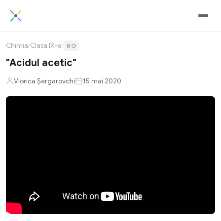
Chimia
/
Clasa IX-a
/
RO
"Acidul acetic"
Viorica Șargarovchi
15 mai 2020