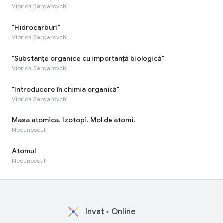
Viorica Șargarovchi
"Hidrocarburi"
Viorica Șargarovchi
"Substanțe organice cu importanță biologică"
Viorica Șargarovchi
"Introducere în chimia organică"
Viorica Șargarovchi
Masa atomica. Izotopi. Mol de atomi.
Necunoscut
Atomul
Necunoscut
Invat
Online