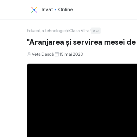
Invat
Online
Educația tehnologică
/
Clasa VII-a
/
RO
"Aranjarea și servirea mesei de
Veta Dascăl
15 mai 2020