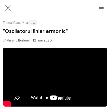
Fizica
/
Clasa X-a
/
RO
"Oscilatorul liniar armonic"
Valeriu Burleai
12 mai 2020