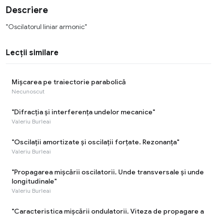
Descriere
"Oscilatorul liniar armonic"
Lecții similare
Mişcarea pe traiectorie parabolică
Necunoscut
"Difracția și interferența undelor mecanice"
Valeriu Burleai
"Oscilații amortizate și oscilații forțate. Rezonanța"
Valeriu Burleai
"Propagarea mișcării oscilatorii. Unde transversale și unde
longitudinale"
Valeriu Burleai
"Caracteristica mișcării ondulatorii. Viteza de propagare a