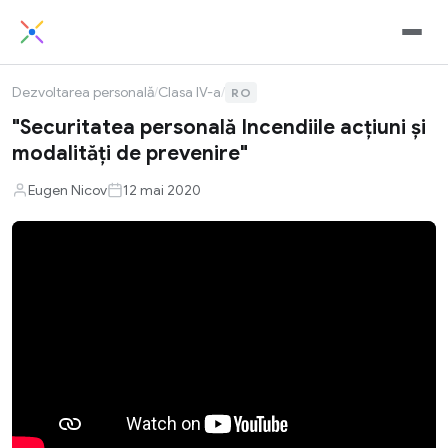
Dezvoltarea personală
/
Clasa IV-a
/
RO
"Securitatea personală Incendiile acțiuni și
modalități de prevenire"
Eugen Nicov
12 mai 2020