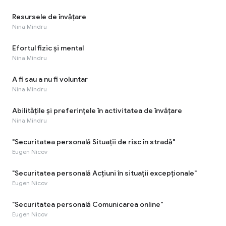
Resursele de învățare
Nina Mîndru
Efortul fizic și mental
Nina Mîndru
A fi sau a nu fi voluntar
Nina Mîndru
Abilitățile și preferințele în activitatea de învățare
Nina Mîndru
"Securitatea personală Situații de risc în stradă"
Eugen Nicov
"Securitatea personală Acțiuni în situații excepționale"
Eugen Nicov
"Securitatea personală Comunicarea online"
Eugen Nicov