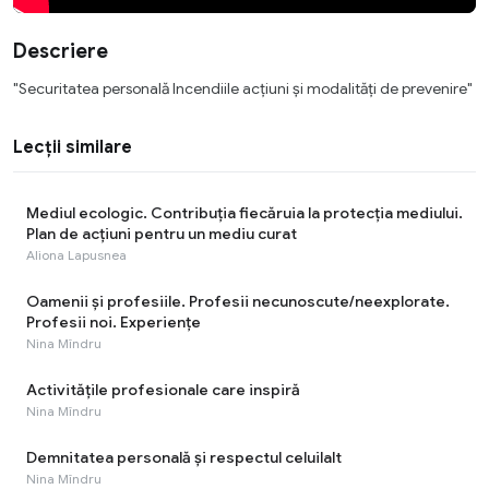
Descriere
"Securitatea personală Incendiile acțiuni și modalități de prevenire"
Lecții similare
Mediul ecologic. Contribuţia fiecăruia la protecţia mediului.
Plan de acțiuni pentru un mediu curat
Aliona Lapusnea
Oamenii şi profesiile. Profesii necunoscute/neexplorate.
Profesii noi. Experiențe
Nina Mîndru
Activitățile profesionale care inspiră
Nina Mîndru
Demnitatea personală și respectul celuilalt
Nina Mîndru