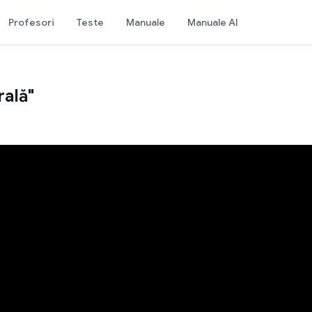
Profesori
Teste
Manuale
Manuale AI
rală"