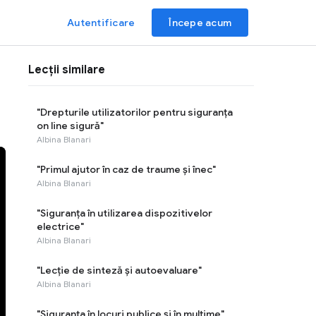
Autentificare
Începe acum
Lecții similare
"Drepturile utilizatorilor pentru siguranţa
on line sigură"
Albina Blanari
"Primul ajutor în caz de traume şi înec"
Albina Blanari
"Siguranţa în utilizarea dispozitivelor
electrice"
Albina Blanari
"Lecţie de sinteză şi autoevaluare"
Albina Blanari
"Siguranţa în locuri publice şi în mulţime"