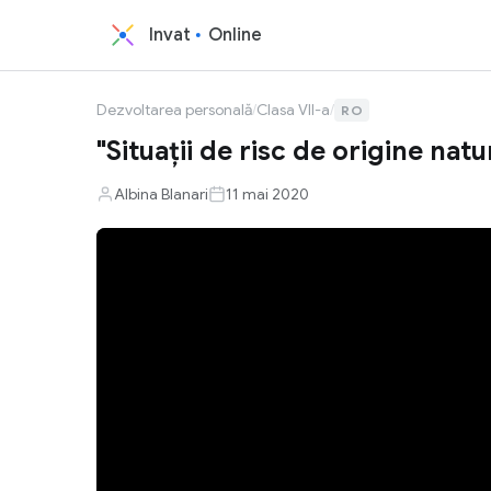
Invat
Online
Dezvoltarea personală
/
Clasa VII-a
/
RO
"Situaţii de risc de origine natu
Albina Blanari
11 mai 2020