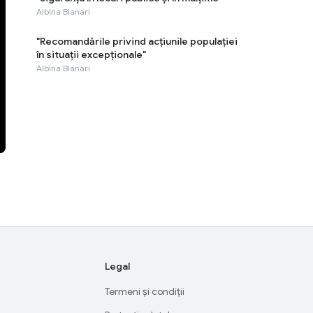
Albina Blanari
"Recomandările privind acţiunile populaţiei
în situaţii excepţionale"
Albina Blanari
Legal
Termeni și condiții