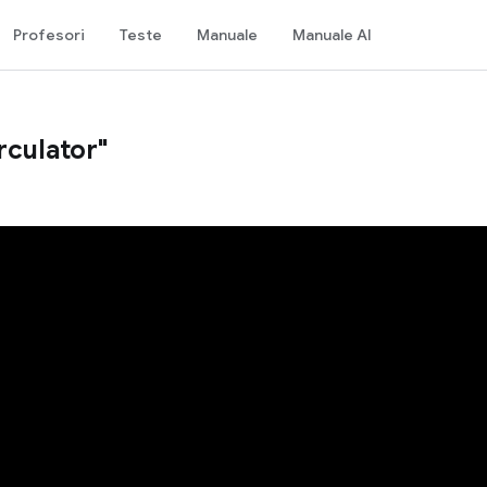
Profesori
Teste
Manuale
Manuale AI
irculator"