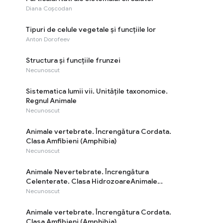
Diana Coșcodan
Tipuri de celule vegetale și funcțiile lor
Anton Dorofeev
Structura și funcțiile frunzei
Necunoscut
Sistematica lumii vii. Unitățile taxonomice.
Regnul Animale
Necunoscut
Animale vertebrate. Încrengătura Cordata.
Clasa Amfibieni (Amphibia)
Necunoscut
Animale Nevertebrate. Încrengătura
Celenterate. Clasa HidrozoareAnimale
Nevertebrate. Încrengătura Celenterate.
Necunoscut
Clasa Hidrozoare
Animale vertebrate. Încrengătura Cordata.
Clasa Amfibieni (Amphibia)