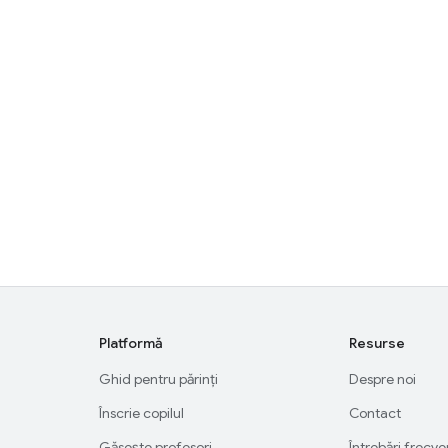
Platformă
Resurse
Ghid pentru părinți
Despre noi
Înscrie copilul
Contact
Găsește profesori
Întrebări frecv