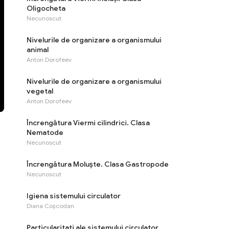
Oligocheta
Necunoscut
Nivelurile de organizare a organismului
animal
Anton Dorofeev
Nivelurile de organizare a organismului
vegetal
Anton Dorofeev
Încrengătura Viermi cilindrici. Clasa
Nematode
Necunoscut
Încrengătura Moluște. Clasa Gastropode
Necunoscut
Igiena sistemului circulator
Diana Coșcodan
Particularitati ale sistemului circulator