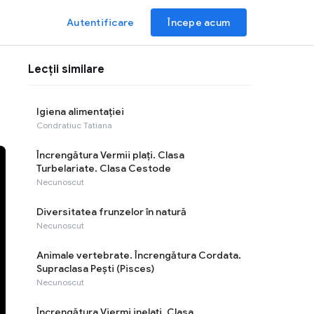
Autentificare
Începe acum
Lecții similare
Igiena alimentației
Condratiuc Tatiana
Încrengătura Vermii plați. Clasa
Turbelariate. Clasa Cestode
Necunoscut
Diversitatea frunzelor în natură
Necunoscut
Animale vertebrate. Încrengătura Cordata.
Supraclasa Pești (Pisces)
Necunoscut
Încrengătura Viermi inelați. Clasa