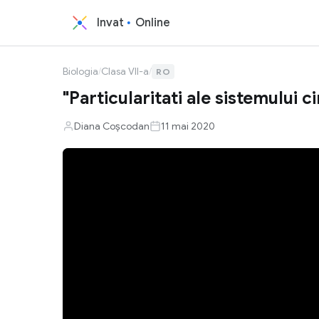
Invat
Online
Biologia
/
Clasa VII-a
/
RO
"Particularitati ale sistemului c
Diana Coșcodan
11 mai 2020