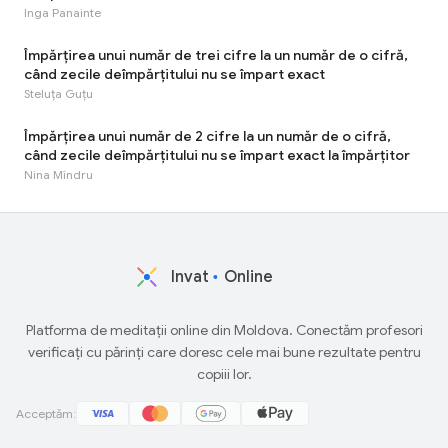
Inga Panainte
Împărțirea unui număr de trei cifre la un număr de o cifră,
când zecile deîmpărțitului nu se împart exact
Steluța Guțu
Împărțirea unui număr de 2 cifre la un număr de o cifră,
când zecile deîmpărțitului nu se împart exact la împărțitor
Nina Mîndru
Invat
Online
Platforma de meditații online din Moldova. Conectăm profesori
verificați cu părinți care doresc cele mai bune rezultate pentru
copiii lor.
Acceptăm: