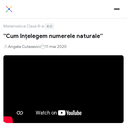
Matematica
/
Clasa III-a
/
RO
”Cum înțelegem numerele naturale”
Angela Cutasevici
11 mai 2020