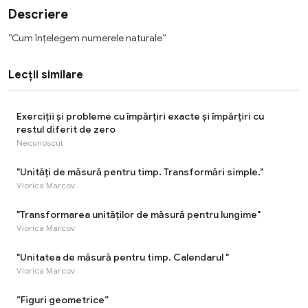
Descriere
”Cum înțelegem numerele naturale”
Lecții similare
Exerciții și probleme cu împărțiri exacte și împărțiri cu
restul diferit de zero
Necunoscut
"Unități de măsură pentru timp. Transformări simple."
Viorica Marcov
"Transformarea unităților de măsură pentru lungime"
Viorica Marcov
"Unitatea de măsură pentru timp. Calendarul "
Viorica Marcov
”Figuri geometrice”