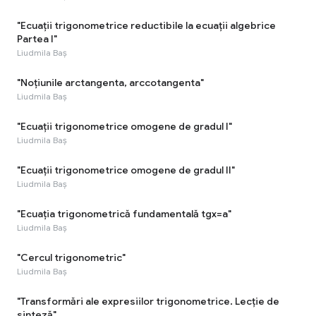
"Ecuații trigonometrice reductibile la ecuații algebrice
Partea I"
Liudmila Baș
"Noțiunile arctangenta, arccotangenta"
Liudmila Baș
"Ecuații trigonometrice omogene de gradul I"
Liudmila Baș
"Ecuații trigonometrice omogene de gradul II"
Liudmila Baș
"Ecuația trigonometrică fundamentală tgx=a"
Liudmila Baș
"Cercul trigonometric"
Liudmila Baș
"Transformări ale expresiilor trigonometrice. Lecție de
sinteză"