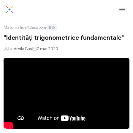
Matematica
/
Clasa X-a
/
RO
"Identități trigonometrice fundamentale"
Liudmila Baș
7 mai 2020