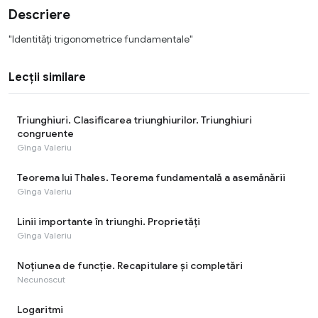
Descriere
"Identități trigonometrice fundamentale"
Lecții similare
Triunghiuri. Clasificarea triunghiurilor. Triunghiuri
congruente
Gînga Valeriu
Teorema lui Thales. Teorema fundamentală a asemănării
Gînga Valeriu
Linii importante în triunghi. Proprietăți
Gînga Valeriu
Noţiunea de funcţie. Recapitulare și completări
Necunoscut
Logaritmi