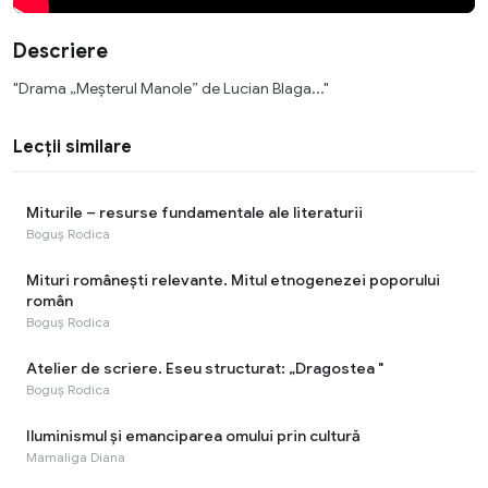
Descriere
"Drama „Meșterul Manole” de Lucian Blaga..."
Lecții similare
Miturile – resurse fundamentale ale literaturii
Boguș Rodica
Mituri românești relevante. Mitul etnogenezei poporului
român
Boguș Rodica
Atelier de scriere. Eseu structurat: „Dragostea "
Boguș Rodica
Iluminismul și emanciparea omului prin cultură
Mamaliga Diana