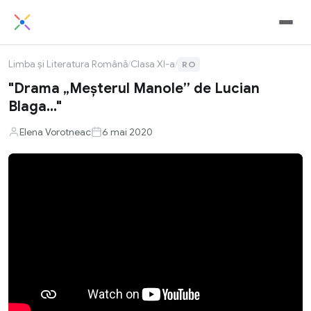
Limba și Literatura Română
/
Clasa XI-a
/
RO
"Drama „Meșterul Manole” de Lucian
Blaga..."
Elena Vorotneac
6 mai 2020