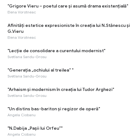
"Grigore Vieru – poetul care și asumă drama existențială"
Elena Vorotneac
Afinități estetice expresioniste în creația lui N.Stănescu și
G.Vieru
Elena Vorotneac
"Lecție de consolidare a curentului modernist"
Svetlana Sandu-Grosu
"Generația „ochiului al treilea” "
Svetlana Sandu-Grosu
"Arhaism și modernism în creația lui Tudor Arghezi"
Svetlana Sandu-Grosu
"Un distins bas-bariton și regizor de operă"
Angela Ciobanu
"N.Dabija „Pașii lui Orfeu”"
Angela Ciobanu