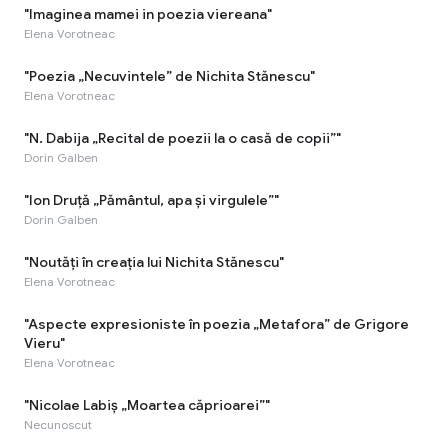
"Imaginea mamei in poezia viereana"
Elena Vorotneac
"Poezia „Necuvintele” de Nichita Stănescu"
Elena Vorotneac
"N. Dabija „Recital de poezii la o casă de copii”"
Dorin Galben
"Ion Druță „Pământul, apa și virgulele”"
Dorin Galben
"Noutăți în creația lui Nichita Stănescu"
Elena Vorotneac
"Aspecte expresioniste în poezia „Metafora” de Grigore
Vieru"
Elena Vorotneac
"Nicolae Labiș „Moartea căprioarei”"
Necunoscut