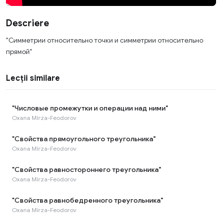
Descriere
"Cимметрии относительно точки и симметрии относительно
прямой"
Lecții similare
"Числовые промежутки и операции над ними"
Oxana Mîrza-Feodorov
"Cвойства прямоугольного треугольника"
Oxana Mîrza-Feodorov
"Cвойства равностороннего треугольника"
Oxana Mîrza-Feodorov
"Свойства равнобедренного треугольника"
Oxana Mîrza-Feodorov