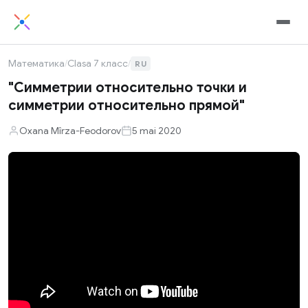
Математика
/
Clasa 7 класс
/
RU
"Cимметрии относительно точки и
симметрии относительно прямой"
Oxana Mîrza-Feodorov
5 mai 2020