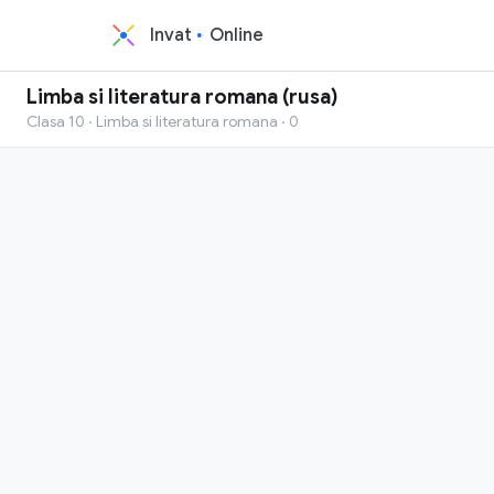
Invat
Online
Limba si literatura romana (rusa)
Clasa 10 · Limba si literatura romana · 0