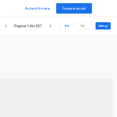
Autentificare
Începe acum
Pagina 1 din 257
Mergi