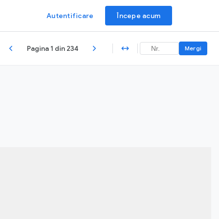
Autentificare
Începe acum
Pagina 1 din 234
Mergi