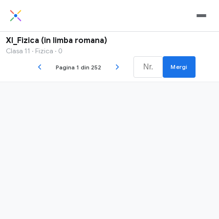
XI_Fizica (in limba romana)
Clasa 11 · Fizica · 0
Mergi
Pagina 1 din 252