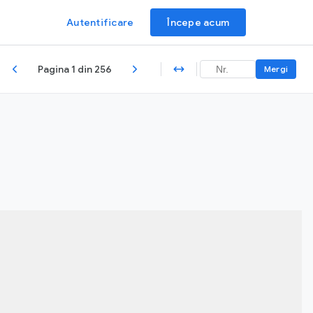
Autentificare
Începe acum
Pagina 1 din 256
Mergi