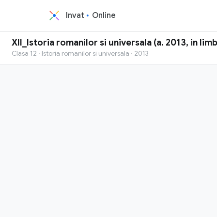
Invat
Online
XII_Istoria romanilor si universala (a. 2013, in li
Clasa 12 · Istoria romanilor si universala · 2013