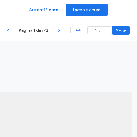
Autentificare
Începe acum
Pagina 1 din 72
Mergi