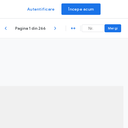
Autentificare
Începe acum
Pagina 1 din 266
Mergi