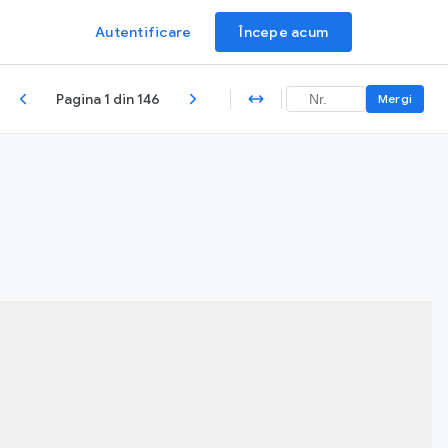
Autentificare
Începe acum
Pagina 1 din 146
Mergi